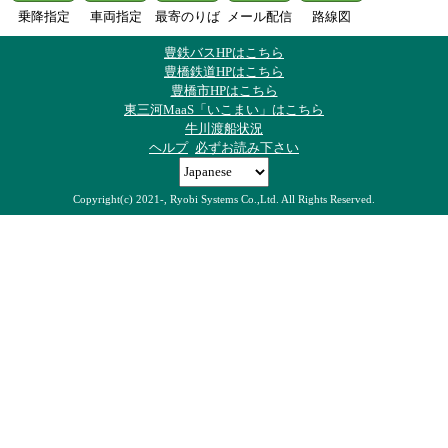
乗降指定
車両指定
最寄のりば
メール配信
路線図
豊鉄バスHPはこちら
豊橋鉄道HPはこちら
豊橋市HPはこちら
東三河MaaS「いこまい」はこちら
牛川渡船状況
ヘルプ
必ずお読み下さい
Copyright(c) 2021-, Ryobi Systems Co.,Ltd. All Rights Reserved.