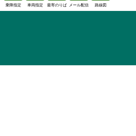
乗降指定
車両指定
最寄のりば
メール配信
路線図