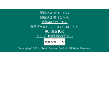
豊鉄バスHPはこちら
豊橋鉄道HPはこちら
豊橋市HPはこちら
東三河MaaS「いこまい」はこちら
牛川渡船状況
ヘルプ
必ずお読み下さい
Copyright(c) 2021-, Ryobi Systems Co.,Ltd. All Rights Reserved.