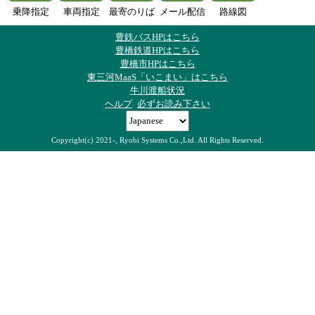
乗降指定
車両指定
最寄のりば
メール配信
路線図
豊鉄バスHPはこちら
豊橋鉄道HPはこちら
豊橋市HPはこちら
東三河MaaS「いこまい」はこちら
牛川渡船状況
ヘルプ
必ずお読み下さい
Copyright(c) 2021-, Ryobi Systems Co.,Ltd. All Rights Reserved.