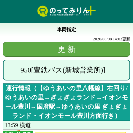
車両指定
2026/08/08 14:02
更新
950
[
豊鉄バス(新城営業所)
]
運行情報（
【ゆうあいの里八幡線】右回り/
ゆうあいの里→ぎょぎょランド→イオンモ
ール豊川→国府駅→ゆうあいの里
ぎょぎょ
ランド・イオンモール豊川方面行き
）
13:59
横道