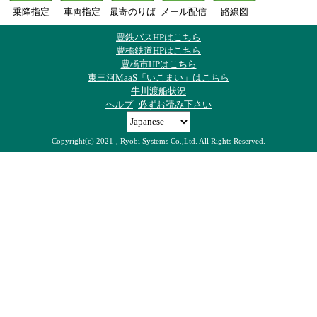
乗降指定
車両指定
最寄のりば
メール配信
路線図
豊鉄バスHPはこちら
豊橋鉄道HPはこちら
豊橋市HPはこちら
東三河MaaS「いこまい」はこちら
牛川渡船状況
ヘルプ
必ずお読み下さい
Copyright(c) 2021-, Ryobi Systems Co.,Ltd. All Rights Reserved.