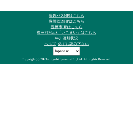
豊鉄バスHPはこちら
豊橋鉄道HPはこちら
豊橋市HPはこちら
東三河MaaS「いこまい」はこちら
牛川渡船状況
ヘルプ
必ずお読み下さい
Copyright(c) 2021-, Ryobi Systems Co.,Ltd. All Rights Reserved.