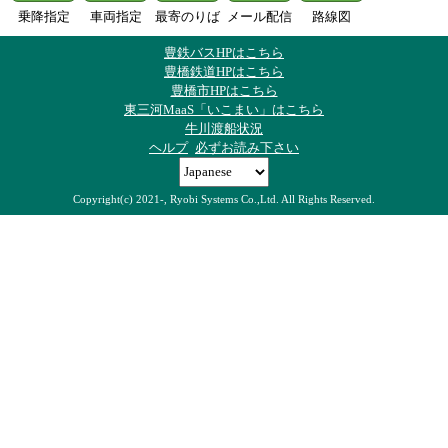
乗降指定
車両指定
最寄のりば
メール配信
路線図
豊鉄バスHPはこちら
豊橋鉄道HPはこちら
豊橋市HPはこちら
東三河MaaS「いこまい」はこちら
牛川渡船状況
ヘルプ
必ずお読み下さい
Copyright(c) 2021-, Ryobi Systems Co.,Ltd. All Rights Reserved.