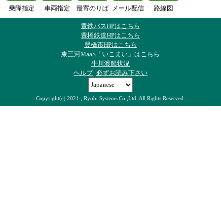
乗降指定
車両指定
最寄のりば
メール配信
路線図
豊鉄バスHPはこちら
豊橋鉄道HPはこちら
豊橋市HPはこちら
東三河MaaS「いこまい」はこちら
牛川渡船状況
ヘルプ
必ずお読み下さい
Copyright(c) 2021-, Ryobi Systems Co.,Ltd. All Rights Reserved.