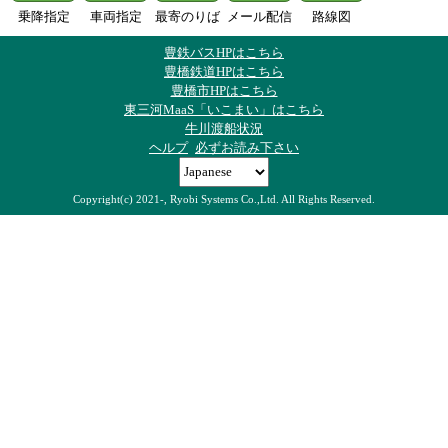
乗降指定
車両指定
最寄のりば
メール配信
路線図
豊鉄バスHPはこちら
豊橋鉄道HPはこちら
豊橋市HPはこちら
東三河MaaS「いこまい」はこちら
牛川渡船状況
ヘルプ
必ずお読み下さい
Copyright(c) 2021-, Ryobi Systems Co.,Ltd. All Rights Reserved.