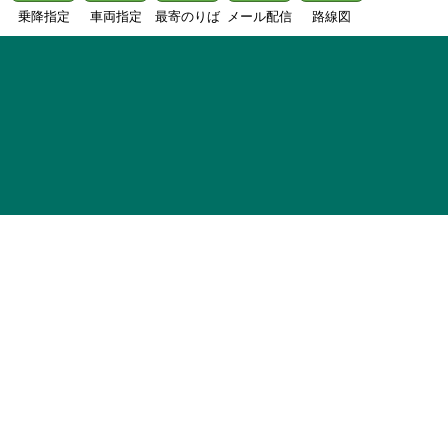
乗降指定
車両指定
最寄のりば
メール配信
路線図