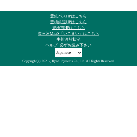
豊鉄バスHPはこちら
豊橋鉄道HPはこちら
豊橋市HPはこちら
東三河MaaS「いこまい」はこちら
牛川渡船状況
ヘルプ
必ずお読み下さい
Copyright(c) 2021-, Ryobi Systems Co.,Ltd. All Rights Reserved.