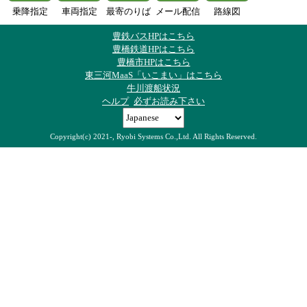
乗降指定
車両指定
最寄のりば
メール配信
路線図
豊鉄バスHPはこちら
豊橋鉄道HPはこちら
豊橋市HPはこちら
東三河MaaS「いこまい」はこちら
牛川渡船状況
ヘルプ
必ずお読み下さい
Copyright(c) 2021-, Ryobi Systems Co.,Ltd. All Rights Reserved.