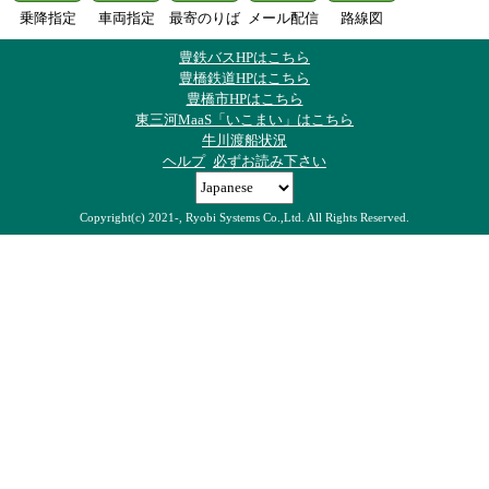
乗降指定
車両指定
最寄のりば
メール配信
路線図
豊鉄バスHPはこちら
豊橋鉄道HPはこちら
豊橋市HPはこちら
東三河MaaS「いこまい」はこちら
牛川渡船状況
ヘルプ
必ずお読み下さい
Copyright(c) 2021-, Ryobi Systems Co.,Ltd. All Rights Reserved.