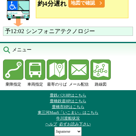
約4分遅れ
地図で確認
予12:02
シンフォニアテクノロジー
メニュー
乗降指定
車両指定
最寄のりば
メール配信
路線図
豊鉄バスHPはこちら
豊橋鉄道HPはこちら
豊橋市HPはこちら
東三河MaaS「いこまい」はこちら
牛川渡船状況
ヘルプ
必ずお読み下さい