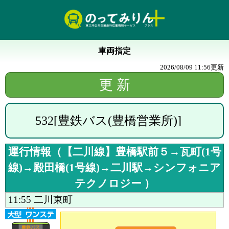
車両指定
2026/08/09 11:56
更新
532
[
豊鉄バス(豊橋営業所)
]
運行情報（
【二川線】豊橋駅前５→瓦町(1号
線)→殿田橋(1号線)→二川駅→シンフォニア
テクノロジー
）
11:55
二川東町