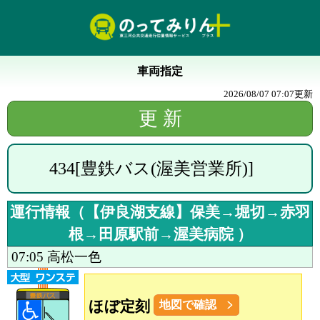
車両指定
2026/08/07 07:07
更新
434
[
豊鉄バス(渥美営業所)
]
運行情報（
【伊良湖支線】保美→堀切→赤羽
根→田原駅前→渥美病院
）
07:05
高松一色
ほぼ定刻
地図で確認