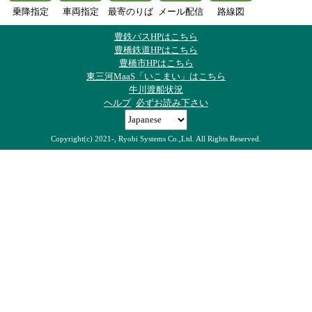
乗降指定
車両指定
最寄のりば
メール配信
路線図
豊鉄バスHPはこちら
豊橋鉄道HPはこちら
豊橋市HPはこちら
東三河MaaS「いこまい」はこちら
牛川渡船状況
ヘルプ
必ずお読み下さい
Copyright(c) 2021-, Ryobi Systems Co.,Ltd. All Rights Reserved.