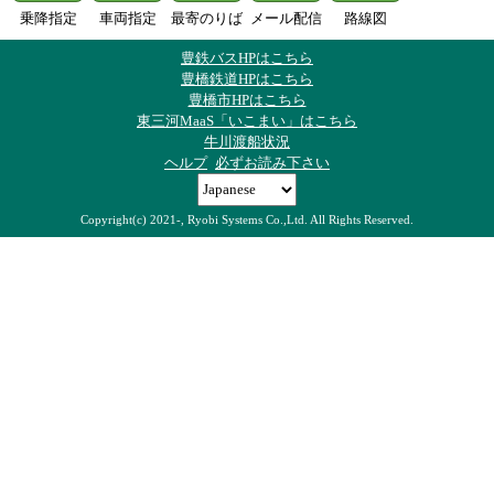
乗降指定
車両指定
最寄のりば
メール配信
路線図
豊鉄バスHPはこちら
豊橋鉄道HPはこちら
豊橋市HPはこちら
東三河MaaS「いこまい」はこちら
牛川渡船状況
ヘルプ
必ずお読み下さい
Copyright(c) 2021-, Ryobi Systems Co.,Ltd. All Rights Reserved.