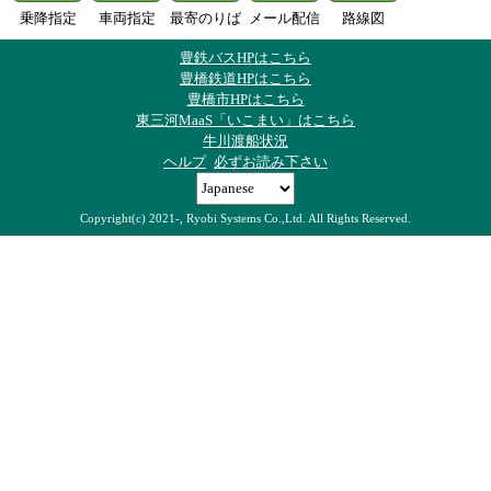
乗降指定
車両指定
最寄のりば
メール配信
路線図
豊鉄バスHPはこちら
豊橋鉄道HPはこちら
豊橋市HPはこちら
東三河MaaS「いこまい」はこちら
牛川渡船状況
ヘルプ
必ずお読み下さい
Copyright(c) 2021-, Ryobi Systems Co.,Ltd. All Rights Reserved.