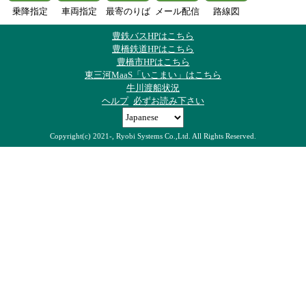
乗降指定
車両指定
最寄のりば
メール配信
路線図
豊鉄バスHPはこちら
豊橋鉄道HPはこちら
豊橋市HPはこちら
東三河MaaS「いこまい」はこちら
牛川渡船状況
ヘルプ
必ずお読み下さい
Copyright(c) 2021-, Ryobi Systems Co.,Ltd. All Rights Reserved.