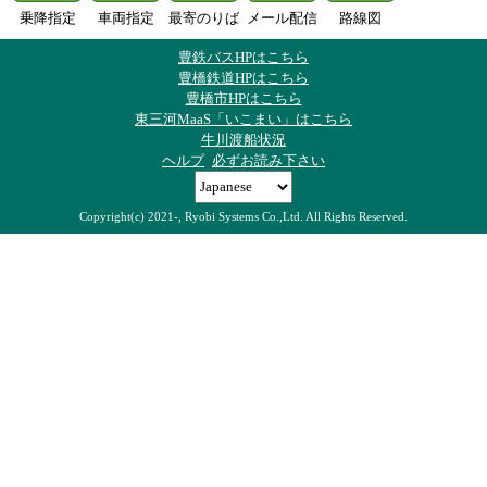
乗降指定
車両指定
最寄のりば
メール配信
路線図
豊鉄バスHPはこちら
豊橋鉄道HPはこちら
豊橋市HPはこちら
東三河MaaS「いこまい」はこちら
牛川渡船状況
ヘルプ
必ずお読み下さい
Copyright(c) 2021-, Ryobi Systems Co.,Ltd. All Rights Reserved.