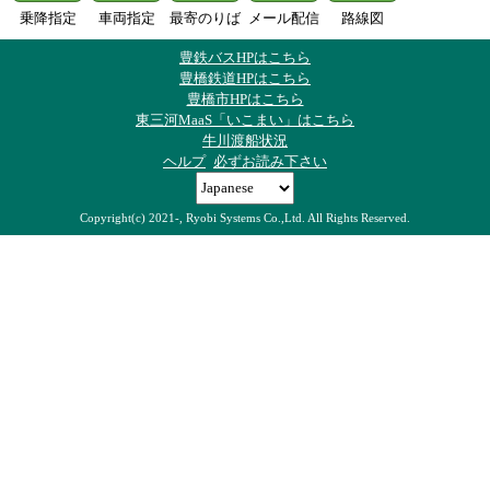
乗降指定
車両指定
最寄のりば
メール配信
路線図
豊鉄バスHPはこちら
豊橋鉄道HPはこちら
豊橋市HPはこちら
東三河MaaS「いこまい」はこちら
牛川渡船状況
ヘルプ
必ずお読み下さい
Copyright(c) 2021-, Ryobi Systems Co.,Ltd. All Rights Reserved.