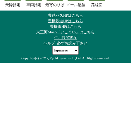
乗降指定
車両指定
最寄のりば
メール配信
路線図
豊鉄バスHPはこちら
豊橋鉄道HPはこちら
豊橋市HPはこちら
東三河MaaS「いこまい」はこちら
牛川渡船状況
ヘルプ
必ずお読み下さい
Copyright(c) 2021-, Ryobi Systems Co.,Ltd. All Rights Reserved.