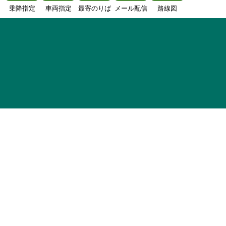
乗降指定
車両指定
最寄のりば
メール配信
路線図