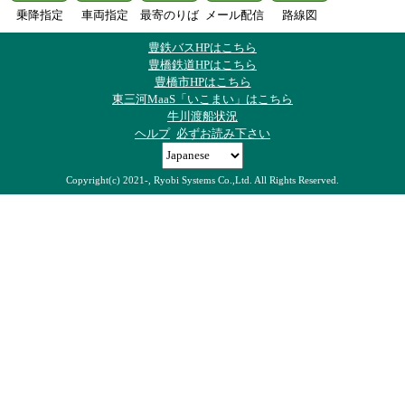
乗降指定
車両指定
最寄のりば
メール配信
路線図
豊鉄バスHPはこちら
豊橋鉄道HPはこちら
豊橋市HPはこちら
東三河MaaS「いこまい」はこちら
牛川渡船状況
ヘルプ
必ずお読み下さい
Copyright(c) 2021-, Ryobi Systems Co.,Ltd. All Rights Reserved.