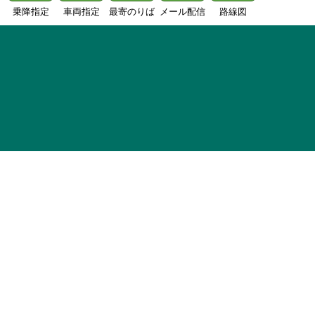
乗降指定
車両指定
最寄のりば
メール配信
路線図