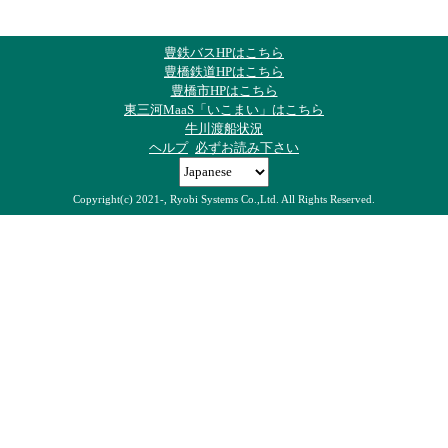
豊鉄バスHPはこちら
豊橋鉄道HPはこちら
豊橋市HPはこちら
東三河MaaS「いこまい」はこちら
牛川渡船状況
ヘルプ
必ずお読み下さい
Copyright(c) 2021-, Ryobi Systems Co.,Ltd. All Rights Reserved.