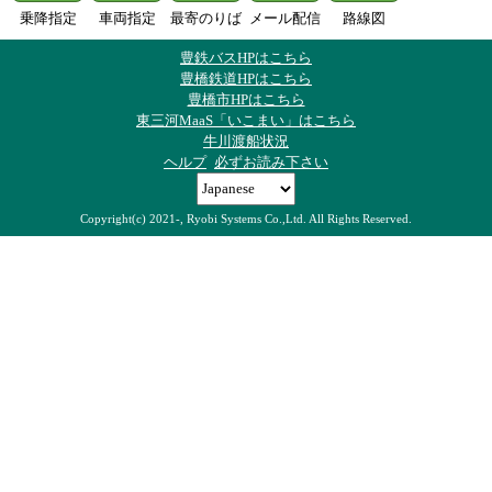
乗降指定
車両指定
最寄のりば
メール配信
路線図
豊鉄バスHPはこちら
豊橋鉄道HPはこちら
豊橋市HPはこちら
東三河MaaS「いこまい」はこちら
牛川渡船状況
ヘルプ
必ずお読み下さい
Copyright(c) 2021-, Ryobi Systems Co.,Ltd. All Rights Reserved.