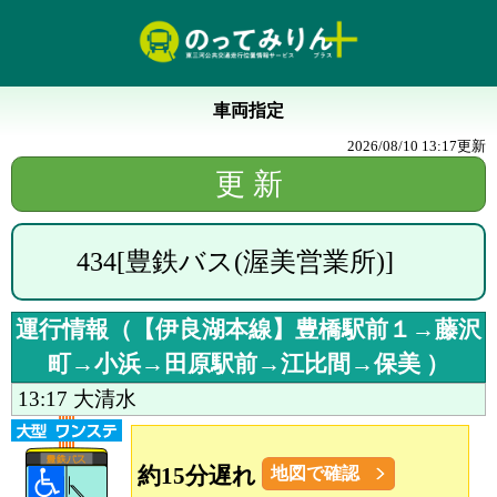
車両指定
2026/08/10 13:17
更新
434
[
豊鉄バス(渥美営業所)
]
運行情報（
【伊良湖本線】豊橋駅前１→藤沢
町→小浜→田原駅前→江比間→保美
）
13:17
大清水
約15分遅れ
地図で確認