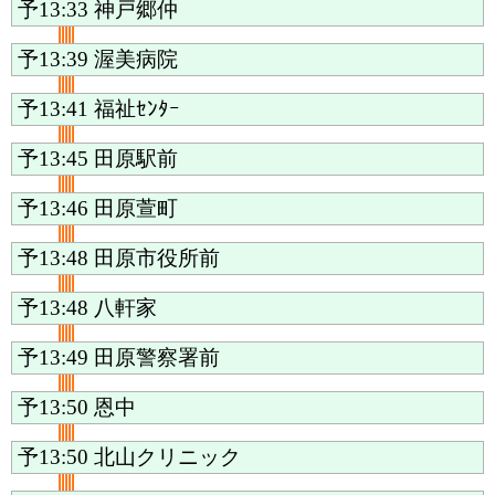
予13:33
神戸郷仲
予13:39
渥美病院
予13:41
福祉ｾﾝﾀｰ
予13:45
田原駅前
予13:46
田原萱町
予13:48
田原市役所前
予13:48
八軒家
予13:49
田原警察署前
予13:50
恩中
予13:50
北山クリニック