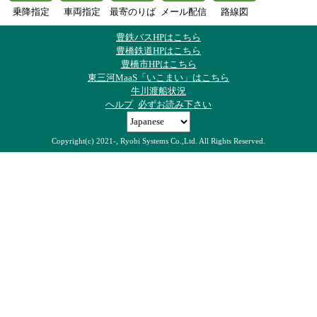
乗降指定
車両指定
最寄のりば
メール配信
路線図
豊鉄バスHPはこちら
豊橋鉄道HPはこちら
豊橋市HPはこちら
東三河MaaS「いこまい」はこちら
牛川渡船状況
ヘルプ
必ずお読み下さい
Copyright(c) 2021-, Ryobi Systems Co.,Ltd. All Rights Reserved.