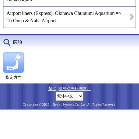
Airport liners (Express): Okinawa Churaumi Aquarium =>
To Onna & Naha Airport
選項
指定方向
幫助
請務必先行瀏覽。
Copyright(c) 2020-, Ryobi Systems Co.,Ltd. All Rights Reserved.