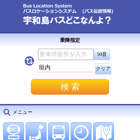
乗降指定
50音
垣内
クリア
メニュー