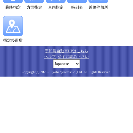
乗降指定
方面指定
車両指定
時刻表
近傍停留所
指定停留所
宇和島自動車HPはこちら
ヘルプ
必ずお読み下さい
Copyright(c) 2020-, Ryobi Systems Co.,Ltd. All Rights Reserved.